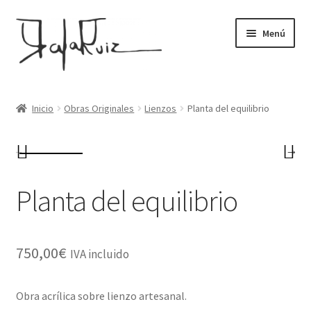
Ir
Ir
Menú
a
al
la
contenido
navegación
Home
Inicio
Obras Originales
Lienzos
Planta del equilibrio
Galería
Sobre mí
Planta del equilibrio
Tienda
Contacto
750,00
€
IVA incluido
Obra acrílica sobre lienzo artesanal.