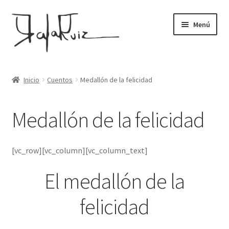
Ir
Ir
Menú
a
al
la
contenido
navegación
Home
Inicio
Cuentos
Medallón de la felicidad
Galería
Medallón de la felicidad
Sobre mí
Tienda
[vc_row][vc_column][vc_column_text]
El medallón de la
Contacto
felicidad